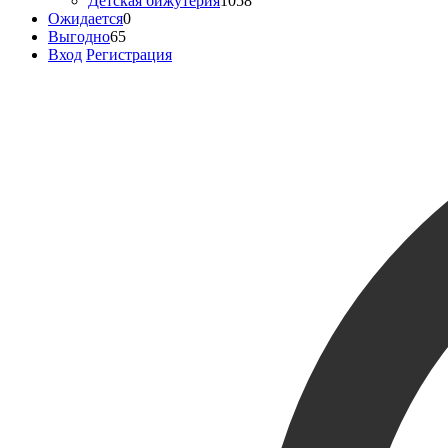
Детская бижутерия
1058
Ожидается
0
Выгодно
65
Вход
Регистрация