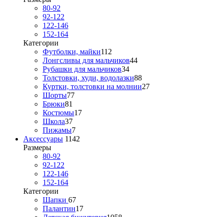
80-92
92-122
122-146
152-164
Категории
Футболки, майки
112
Лонгсливы для мальчиков
44
Рубашки для мальчиков
34
Толстовки, худи, водолазки
88
Куртки, толстовки на молнии
27
Шорты
77
Брюки
81
Костюмы
17
Школа
37
Пижамы
7
Аксессуары
1142
Размеры
80-92
92-122
122-146
152-164
Категории
Шапки
67
Палантин
17