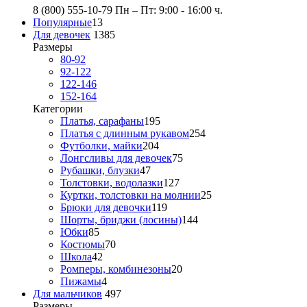
8 (800) 555-10-79
Пн – Пт: 9:00 - 16:00 ч.
Популярные
13
Для девочек
1385
Размеры
80-92
92-122
122-146
152-164
Категории
Платья, сарафаны
195
Платья с длинным рукавом
254
Футболки, майки
204
Лонгсливы для девочек
75
Рубашки, блузки
47
Толстовки, водолазки
127
Куртки, толстовки на молнии
25
Брюки для девочки
119
Шорты, бриджи (лосины)
144
Юбки
85
Костюмы
70
Школа
42
Ромперы, комбинезоны
20
Пижамы
4
Для мальчиков
497
Размеры