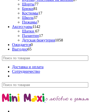
Шорты
77
Брюки
81
Костюмы
17
Школа
37
Пижамы
7
Аксессуары
1142
Шапки
67
Палантин
17
Детская бижутерия
1058
Ожидается
0
Выгодно
65
Доставка и оплата
Сотрудничество