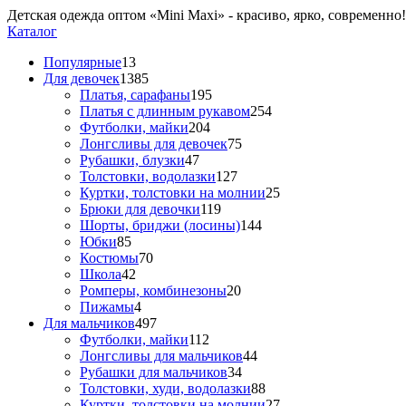
Детская одежда оптом «Mini Maxi» - красиво, ярко, современно!
Каталог
Популярные
13
Для девочек
1385
Платья, сарафаны
195
Платья с длинным рукавом
254
Футболки, майки
204
Лонгсливы для девочек
75
Рубашки, блузки
47
Толстовки, водолазки
127
Куртки, толстовки на молнии
25
Брюки для девочки
119
Шорты, бриджи (лосины)
144
Юбки
85
Костюмы
70
Школа
42
Ромперы, комбинезоны
20
Пижамы
4
Для мальчиков
497
Футболки, майки
112
Лонгсливы для мальчиков
44
Рубашки для мальчиков
34
Толстовки, худи, водолазки
88
Куртки, толстовки на молнии
27