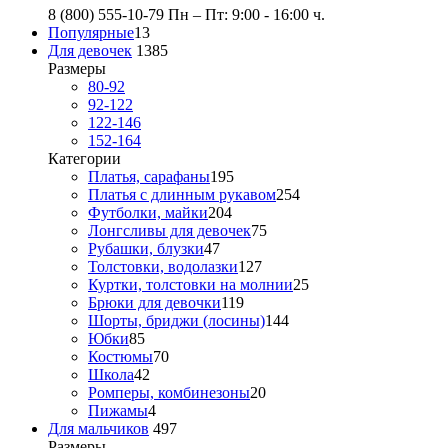
8 (800) 555-10-79
Пн – Пт: 9:00 - 16:00 ч.
Популярные
13
Для девочек
1385
Размеры
80-92
92-122
122-146
152-164
Категории
Платья, сарафаны
195
Платья с длинным рукавом
254
Футболки, майки
204
Лонгсливы для девочек
75
Рубашки, блузки
47
Толстовки, водолазки
127
Куртки, толстовки на молнии
25
Брюки для девочки
119
Шорты, бриджи (лосины)
144
Юбки
85
Костюмы
70
Школа
42
Ромперы, комбинезоны
20
Пижамы
4
Для мальчиков
497
Размеры