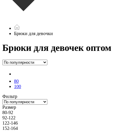
Брюки для девочки
Брюки для девочек оптом
80
100
Фильтр
Размер
80-92
92-122
122-146
152-164