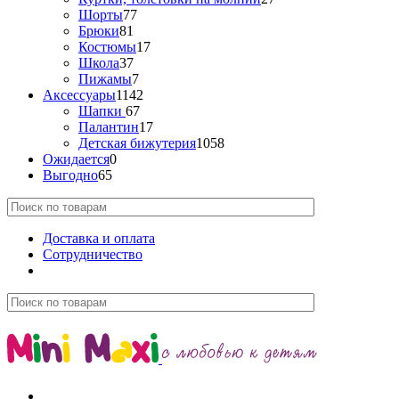
Шорты
77
Брюки
81
Костюмы
17
Школа
37
Пижамы
7
Аксессуары
1142
Шапки
67
Палантин
17
Детская бижутерия
1058
Ожидается
0
Выгодно
65
Доставка и оплата
Сотрудничество