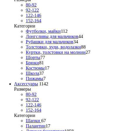
80-92
92-122
122-146
152-164
Категории
Футболки, майки
112
Лонгсливы для мальчиков
44
Рубашки для мальчиков
34
Толстовки, худи, водолазки
88
Куртки, толстовки на молнии
27
Шорты
77
Брюки
81
Костюмы
17
Школа
37
Пижамы
7
Аксессуары
1142
Размеры
80-92
92-122
122-146
152-164
Категории
Шапки
67
Палантин
17