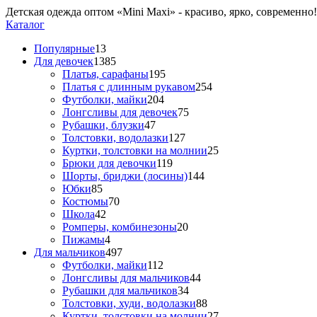
Детская одежда оптом «Mini Maxi» - красиво, ярко, современно!
Каталог
Популярные
13
Для девочек
1385
Платья, сарафаны
195
Платья с длинным рукавом
254
Футболки, майки
204
Лонгсливы для девочек
75
Рубашки, блузки
47
Толстовки, водолазки
127
Куртки, толстовки на молнии
25
Брюки для девочки
119
Шорты, бриджи (лосины)
144
Юбки
85
Костюмы
70
Школа
42
Ромперы, комбинезоны
20
Пижамы
4
Для мальчиков
497
Футболки, майки
112
Лонгсливы для мальчиков
44
Рубашки для мальчиков
34
Толстовки, худи, водолазки
88
Куртки, толстовки на молнии
27