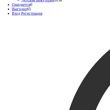
Детская бижутерия
1058
Ожидается
0
Выгодно
65
Вход
Регистрация