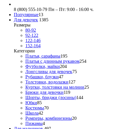
8 (800) 555-10-79
Пн – Пт: 9:00 - 16:00 ч.
Популярные
13
Для девочек
1385
Размеры
80-92
92-122
122-146
152-164
Категории
Платья, сарафаны
195
Платья с длинным рукавом
254
Футболки, майки
204
Лонгсливы для девочек
75
Рубашки, блузки
47
Толстовки, водолазки
127
Куртки, толстовки на молнии
25
Брюки для девочки
119
Шорты, бриджи (лосины)
144
Юбки
85
Костюмы
70
Школа
42
Ромперы, комбинезоны
20
Пижамы
4
Для мальчиков
497