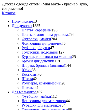
Детская одежда оптом «Mini Maxi» - красиво, ярко,
современно!
Каталог
Популярные
13
Для девочек
1385
Платья, сарафаны
195
Платья с длинным рукавом
254
Футболки, майки
204
Лонгсливы для девочек
75
Рубашки, блузки
47
Толстовки, водолазки
127
Куртки, толстовки на молнии
25
Брюки для девочки
119
Шорты, бриджи (лосины)
144
Юбки
85
Костюмы
70
Школа
42
Ромперы, комбинезоны
20
Пижамы
4
Для мальчиков
497
Футболки, майки
112
Лонгсливы для мальчиков
44
Рубашки для мальчиков
34
Толстовки, худи, водолазки
88