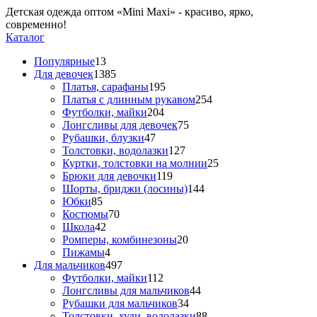
Детская одежда оптом «Mini Maxi» - красиво, ярко,
современно!
Каталог
Популярные
13
Для девочек
1385
Платья, сарафаны
195
Платья с длинным рукавом
254
Футболки, майки
204
Лонгсливы для девочек
75
Рубашки, блузки
47
Толстовки, водолазки
127
Куртки, толстовки на молнии
25
Брюки для девочки
119
Шорты, бриджи (лосины)
144
Юбки
85
Костюмы
70
Школа
42
Ромперы, комбинезоны
20
Пижамы
4
Для мальчиков
497
Футболки, майки
112
Лонгсливы для мальчиков
44
Рубашки для мальчиков
34
Толстовки, худи, водолазки
88