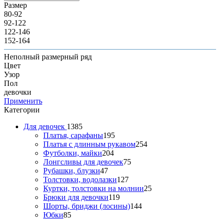
Размер
80-92
92-122
122-146
152-164
Неполный размерный ряд
Цвет
Узор
Пол
девочки
Применить
Категории
Для девочек
1385
Платья, сарафаны
195
Платья с длинным рукавом
254
Футболки, майки
204
Лонгсливы для девочек
75
Рубашки, блузки
47
Толстовки, водолазки
127
Куртки, толстовки на молнии
25
Брюки для девочки
119
Шорты, бриджи (лосины)
144
Юбки
85