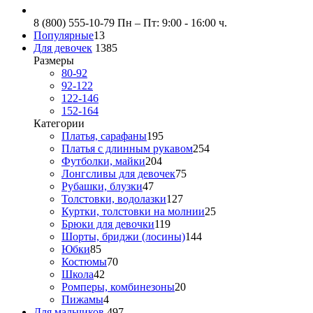
8 (800) 555-10-79
Пн – Пт: 9:00 - 16:00 ч.
Популярные
13
Для девочек
1385
Размеры
80-92
92-122
122-146
152-164
Категории
Платья, сарафаны
195
Платья с длинным рукавом
254
Футболки, майки
204
Лонгсливы для девочек
75
Рубашки, блузки
47
Толстовки, водолазки
127
Куртки, толстовки на молнии
25
Брюки для девочки
119
Шорты, бриджи (лосины)
144
Юбки
85
Костюмы
70
Школа
42
Ромперы, комбинезоны
20
Пижамы
4
Для мальчиков
497