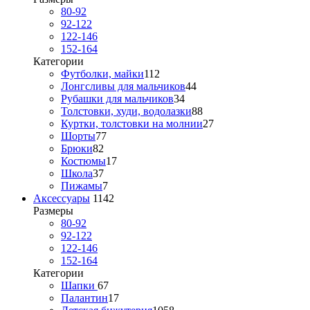
80-92
92-122
122-146
152-164
Категории
Футболки, майки
112
Лонгсливы для мальчиков
44
Рубашки для мальчиков
34
Толстовки, худи, водолазки
88
Куртки, толстовки на молнии
27
Шорты
77
Брюки
82
Костюмы
17
Школа
37
Пижамы
7
Аксессуары
1142
Размеры
80-92
92-122
122-146
152-164
Категории
Шапки
67
Палантин
17