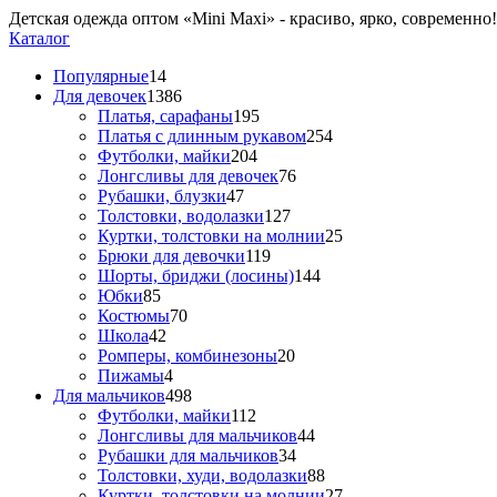
Детская одежда оптом «Mini Maxi» - красиво, ярко, современно!
Каталог
Популярные
14
Для девочек
1386
Платья, сарафаны
195
Платья с длинным рукавом
254
Футболки, майки
204
Лонгсливы для девочек
76
Рубашки, блузки
47
Толстовки, водолазки
127
Куртки, толстовки на молнии
25
Брюки для девочки
119
Шорты, бриджи (лосины)
144
Юбки
85
Костюмы
70
Школа
42
Ромперы, комбинезоны
20
Пижамы
4
Для мальчиков
498
Футболки, майки
112
Лонгсливы для мальчиков
44
Рубашки для мальчиков
34
Толстовки, худи, водолазки
88
Куртки, толстовки на молнии
27