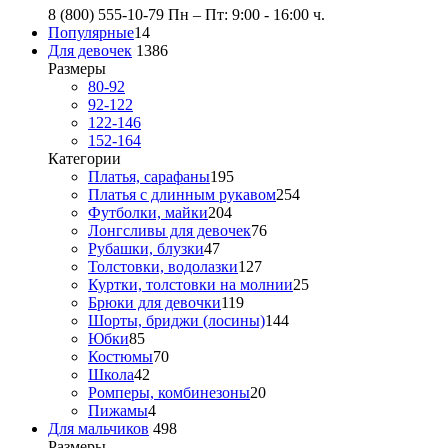
8 (800) 555-10-79
Пн – Пт: 9:00 - 16:00 ч.
Популярные
14
Для девочек
1386
Размеры
80-92
92-122
122-146
152-164
Категории
Платья, сарафаны
195
Платья с длинным рукавом
254
Футболки, майки
204
Лонгсливы для девочек
76
Рубашки, блузки
47
Толстовки, водолазки
127
Куртки, толстовки на молнии
25
Брюки для девочки
119
Шорты, бриджи (лосины)
144
Юбки
85
Костюмы
70
Школа
42
Ромперы, комбинезоны
20
Пижамы
4
Для мальчиков
498
Размеры