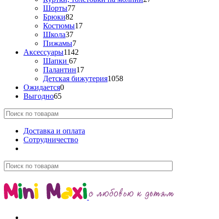
Шорты
77
Брюки
82
Костюмы
17
Школа
37
Пижамы
7
Аксессуары
1142
Шапки
67
Палантин
17
Детская бижутерия
1058
Ожидается
0
Выгодно
65
Доставка и оплата
Сотрудничество