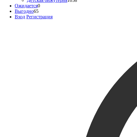
Детская бижутерия
1058
Ожидается
0
Выгодно
65
Вход
Регистрация