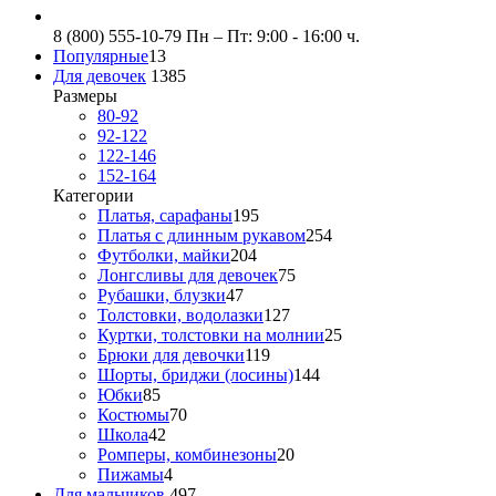
8 (800) 555-10-79
Пн – Пт: 9:00 - 16:00 ч.
Популярные
13
Для девочек
1385
Размеры
80-92
92-122
122-146
152-164
Категории
Платья, сарафаны
195
Платья с длинным рукавом
254
Футболки, майки
204
Лонгсливы для девочек
75
Рубашки, блузки
47
Толстовки, водолазки
127
Куртки, толстовки на молнии
25
Брюки для девочки
119
Шорты, бриджи (лосины)
144
Юбки
85
Костюмы
70
Школа
42
Ромперы, комбинезоны
20
Пижамы
4
Для мальчиков
497