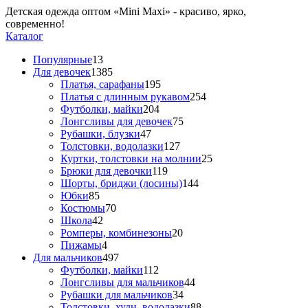
Детская одежда оптом «Mini Maxi» - красиво, ярко,
современно!
Каталог
Популярные
13
Для девочек
1385
Платья, сарафаны
195
Платья с длинным рукавом
254
Футболки, майки
204
Лонгсливы для девочек
75
Рубашки, блузки
47
Толстовки, водолазки
127
Куртки, толстовки на молнии
25
Брюки для девочки
119
Шорты, бриджи (лосины)
144
Юбки
85
Костюмы
70
Школа
42
Ромперы, комбинезоны
20
Пижамы
4
Для мальчиков
497
Футболки, майки
112
Лонгсливы для мальчиков
44
Рубашки для мальчиков
34
Толстовки, худи, водолазки
88