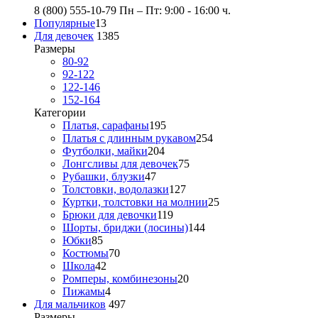
8 (800) 555-10-79
Пн – Пт: 9:00 - 16:00 ч.
Популярные
13
Для девочек
1385
Размеры
80-92
92-122
122-146
152-164
Категории
Платья, сарафаны
195
Платья с длинным рукавом
254
Футболки, майки
204
Лонгсливы для девочек
75
Рубашки, блузки
47
Толстовки, водолазки
127
Куртки, толстовки на молнии
25
Брюки для девочки
119
Шорты, бриджи (лосины)
144
Юбки
85
Костюмы
70
Школа
42
Ромперы, комбинезоны
20
Пижамы
4
Для мальчиков
497
Размеры