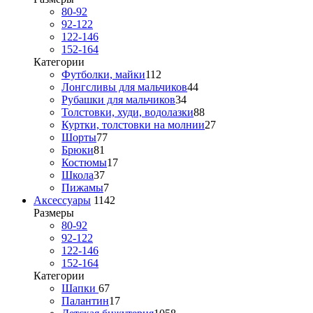
80-92
92-122
122-146
152-164
Категории
Футболки, майки
112
Лонгсливы для мальчиков
44
Рубашки для мальчиков
34
Толстовки, худи, водолазки
88
Куртки, толстовки на молнии
27
Шорты
77
Брюки
81
Костюмы
17
Школа
37
Пижамы
7
Аксессуары
1142
Размеры
80-92
92-122
122-146
152-164
Категории
Шапки
67
Палантин
17