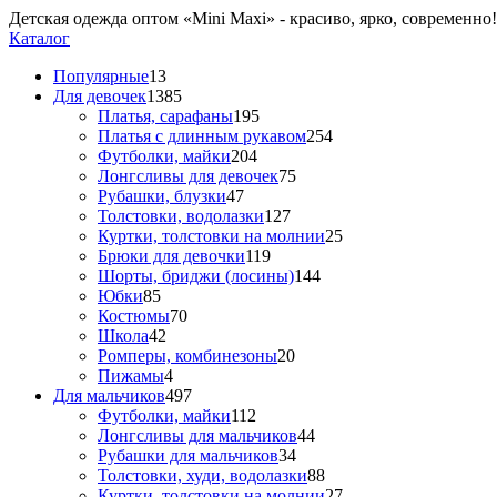
Детская одежда оптом «Mini Maxi» - красиво, ярко, современно!
Каталог
Популярные
13
Для девочек
1385
Платья, сарафаны
195
Платья с длинным рукавом
254
Футболки, майки
204
Лонгсливы для девочек
75
Рубашки, блузки
47
Толстовки, водолазки
127
Куртки, толстовки на молнии
25
Брюки для девочки
119
Шорты, бриджи (лосины)
144
Юбки
85
Костюмы
70
Школа
42
Ромперы, комбинезоны
20
Пижамы
4
Для мальчиков
497
Футболки, майки
112
Лонгсливы для мальчиков
44
Рубашки для мальчиков
34
Толстовки, худи, водолазки
88
Куртки, толстовки на молнии
27