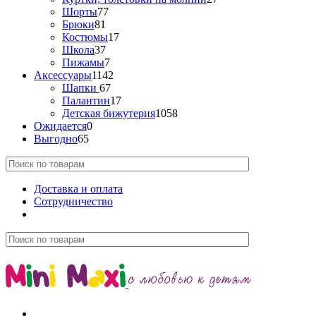
Шорты
77
Брюки
81
Костюмы
17
Школа
37
Пижамы
7
Аксессуары
1142
Шапки
67
Палантин
17
Детская бижутерия
1058
Ожидается
0
Выгодно
65
Доставка и оплата
Сотрудничество