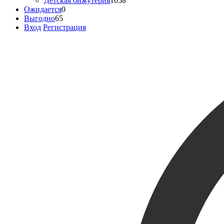
Детская бижутерия
1058
Ожидается
0
Выгодно
65
Вход
Регистрация