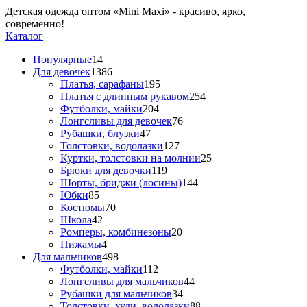
Детская одежда оптом «Mini Maxi» - красиво, ярко,
современно!
Каталог
Популярные
14
Для девочек
1386
Платья, сарафаны
195
Платья с длинным рукавом
254
Футболки, майки
204
Лонгсливы для девочек
76
Рубашки, блузки
47
Толстовки, водолазки
127
Куртки, толстовки на молнии
25
Брюки для девочки
119
Шорты, бриджи (лосины)
144
Юбки
85
Костюмы
70
Школа
42
Ромперы, комбинезоны
20
Пижамы
4
Для мальчиков
498
Футболки, майки
112
Лонгсливы для мальчиков
44
Рубашки для мальчиков
34
Толстовки, худи, водолазки
88