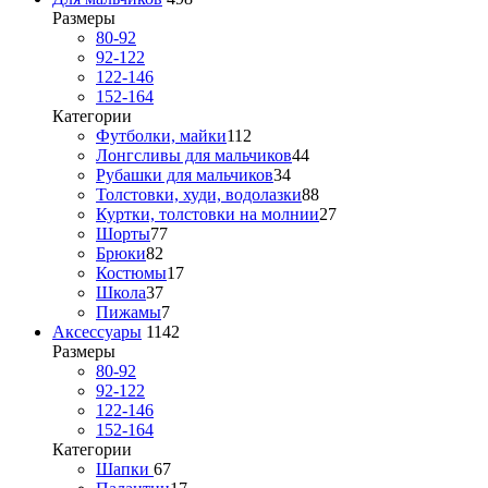
Размеры
80-92
92-122
122-146
152-164
Категории
Футболки, майки
112
Лонгсливы для мальчиков
44
Рубашки для мальчиков
34
Толстовки, худи, водолазки
88
Куртки, толстовки на молнии
27
Шорты
77
Брюки
82
Костюмы
17
Школа
37
Пижамы
7
Аксессуары
1142
Размеры
80-92
92-122
122-146
152-164
Категории
Шапки
67