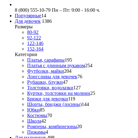
8 (800) 555-10-79
Пн – Пт: 9:00 - 16:00 ч.
Популярные
14
Для девочек
1386
Размеры
80-92
92-122
122-146
152-164
Категории
Платья, сарафаны
195
Платья с длинным рукавом
254
Футболки, майки
204
Лонгсливы для девочек
76
Рубашки, блузки
47
Толстовки, водолазки
127
Куртки, толстовки на молнии
25
Брюки для девочки
119
Шорты, бриджи (лосины)
144
Юбки
85
Костюмы
70
Школа
42
Ромперы, комбинезоны
20
Пижамы
4
Для мальчиков
498