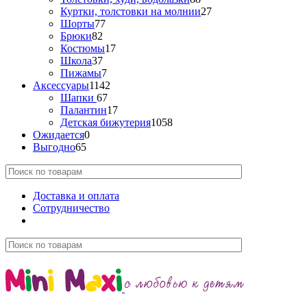
Куртки, толстовки на молнии
27
Шорты
77
Брюки
82
Костюмы
17
Школа
37
Пижамы
7
Аксессуары
1142
Шапки
67
Палантин
17
Детская бижутерия
1058
Ожидается
0
Выгодно
65
Доставка и оплата
Сотрудничество