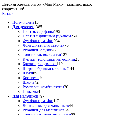
Детская одежда оптом «Mini Maxi» - красиво, ярко,
современно!
Каталог
Популярные
13
Для девочек
1385
Платья, сарафаны
195
Платья с длинным рукавом
254
Футболки, майки
204
Лонгсливы для девочек
75
Рубашки, блузки
47
Толстовки, водолазки
127
Куртки, толстовки на молнии
25
Брюки для девочки
119
Шорты, бриджи (лосины)
144
Юбки
85
Костюмы
70
Школа
42
Ромперы, комбинезоны
20
Пижамы
4
Для мальчиков
497
Футболки, майки
112
Лонгсливы для мальчиков
44
Рубашки для мальчиков
34
Толстовки, худи, водолазки
88