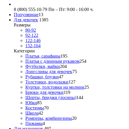
8 (800) 555-10-79
Пн – Пт: 9:00 - 16:00 ч.
Популярные
13
Для девочек
1385
Размеры
80-92
92-122
122-146
152-164
Категории
Платья, сарафаны
195
Платья с длинным рукавом
254
Футболки, майки
204
Лонгсливы для девочек
75
Рубашки, блузки
47
Толстовки, водолазки
127
Куртки, толстовки на молнии
25
Брюки для девочки
119
Шорты, бриджи (лосины)
144
Юбки
85
Костюмы
70
Школа
42
Ромперы, комбинезоны
20
Пижамы
4
Для мальчиков
497