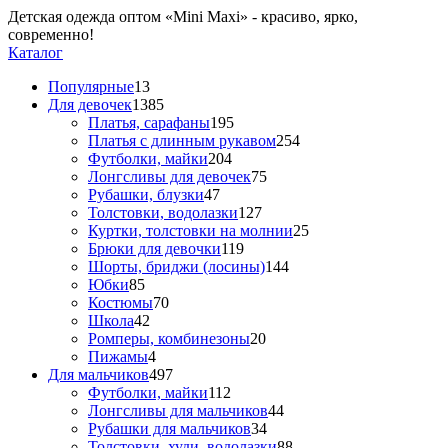
Детская одежда оптом «Mini Maxi» - красиво, ярко,
современно!
Каталог
Популярные
13
Для девочек
1385
Платья, сарафаны
195
Платья с длинным рукавом
254
Футболки, майки
204
Лонгсливы для девочек
75
Рубашки, блузки
47
Толстовки, водолазки
127
Куртки, толстовки на молнии
25
Брюки для девочки
119
Шорты, бриджи (лосины)
144
Юбки
85
Костюмы
70
Школа
42
Ромперы, комбинезоны
20
Пижамы
4
Для мальчиков
497
Футболки, майки
112
Лонгсливы для мальчиков
44
Рубашки для мальчиков
34
Толстовки, худи, водолазки
88