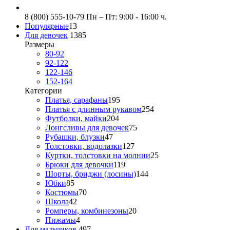
8 (800) 555-10-79
Пн – Пт: 9:00 - 16:00 ч.
Популярные
13
Для девочек
1385
Размеры
80-92
92-122
122-146
152-164
Категории
Платья, сарафаны
195
Платья с длинным рукавом
254
Футболки, майки
204
Лонгсливы для девочек
75
Рубашки, блузки
47
Толстовки, водолазки
127
Куртки, толстовки на молнии
25
Брюки для девочки
119
Шорты, бриджи (лосины)
144
Юбки
85
Костюмы
70
Школа
42
Ромперы, комбинезоны
20
Пижамы
4
Для мальчиков
497