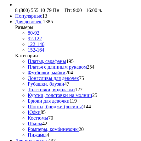
8 (800) 555-10-79
Пн – Пт: 9:00 - 16:00 ч.
Популярные
13
Для девочек
1385
Размеры
80-92
92-122
122-146
152-164
Категории
Платья, сарафаны
195
Платья с длинным рукавом
254
Футболки, майки
204
Лонгсливы для девочек
75
Рубашки, блузки
47
Толстовки, водолазки
127
Куртки, толстовки на молнии
25
Брюки для девочки
119
Шорты, бриджи (лосины)
144
Юбки
85
Костюмы
70
Школа
42
Ромперы, комбинезоны
20
Пижамы
4
Для мальчиков
497