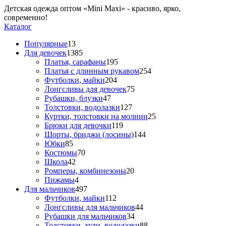
Детская одежда оптом «Mini Maxi» - красиво, ярко,
современно!
Каталог
Популярные
13
Для девочек
1385
Платья, сарафаны
195
Платья с длинным рукавом
254
Футболки, майки
204
Лонгсливы для девочек
75
Рубашки, блузки
47
Толстовки, водолазки
127
Куртки, толстовки на молнии
25
Брюки для девочки
119
Шорты, бриджи (лосины)
144
Юбки
85
Костюмы
70
Школа
42
Ромперы, комбинезоны
20
Пижамы
4
Для мальчиков
497
Футболки, майки
112
Лонгсливы для мальчиков
44
Рубашки для мальчиков
34
Толстовки, худи, водолазки
88