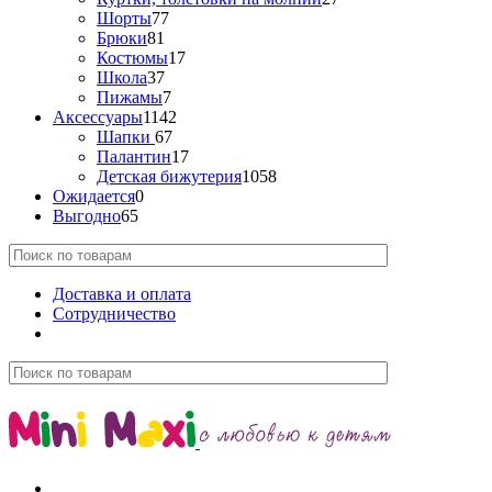
Шорты
77
Брюки
81
Костюмы
17
Школа
37
Пижамы
7
Аксессуары
1142
Шапки
67
Палантин
17
Детская бижутерия
1058
Ожидается
0
Выгодно
65
Доставка и оплата
Сотрудничество