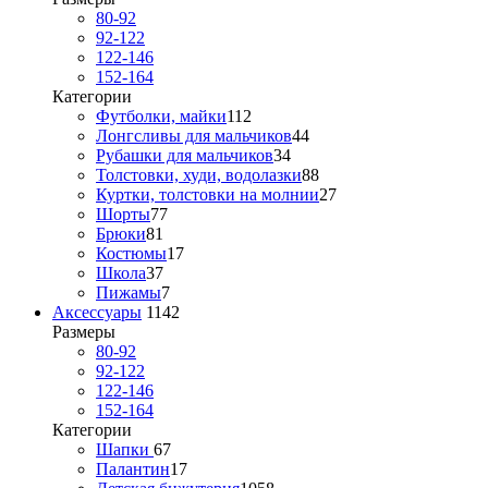
80-92
92-122
122-146
152-164
Категории
Футболки, майки
112
Лонгсливы для мальчиков
44
Рубашки для мальчиков
34
Толстовки, худи, водолазки
88
Куртки, толстовки на молнии
27
Шорты
77
Брюки
81
Костюмы
17
Школа
37
Пижамы
7
Аксессуары
1142
Размеры
80-92
92-122
122-146
152-164
Категории
Шапки
67
Палантин
17