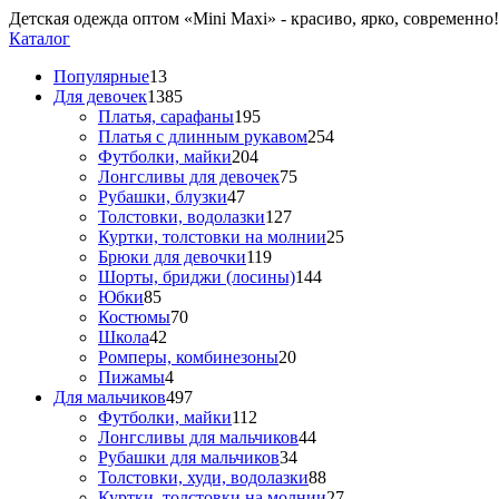
Детская одежда оптом «Mini Maxi» - красиво, ярко, современно!
Каталог
Популярные
13
Для девочек
1385
Платья, сарафаны
195
Платья с длинным рукавом
254
Футболки, майки
204
Лонгсливы для девочек
75
Рубашки, блузки
47
Толстовки, водолазки
127
Куртки, толстовки на молнии
25
Брюки для девочки
119
Шорты, бриджи (лосины)
144
Юбки
85
Костюмы
70
Школа
42
Ромперы, комбинезоны
20
Пижамы
4
Для мальчиков
497
Футболки, майки
112
Лонгсливы для мальчиков
44
Рубашки для мальчиков
34
Толстовки, худи, водолазки
88
Куртки, толстовки на молнии
27