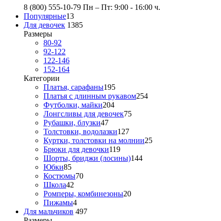
8 (800) 555-10-79
Пн – Пт: 9:00 - 16:00 ч.
Популярные
13
Для девочек
1385
Размеры
80-92
92-122
122-146
152-164
Категории
Платья, сарафаны
195
Платья с длинным рукавом
254
Футболки, майки
204
Лонгсливы для девочек
75
Рубашки, блузки
47
Толстовки, водолазки
127
Куртки, толстовки на молнии
25
Брюки для девочки
119
Шорты, бриджи (лосины)
144
Юбки
85
Костюмы
70
Школа
42
Ромперы, комбинезоны
20
Пижамы
4
Для мальчиков
497
Размеры