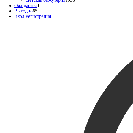
Детская бижутерия
1058
Ожидается
0
Выгодно
65
Вход
Регистрация