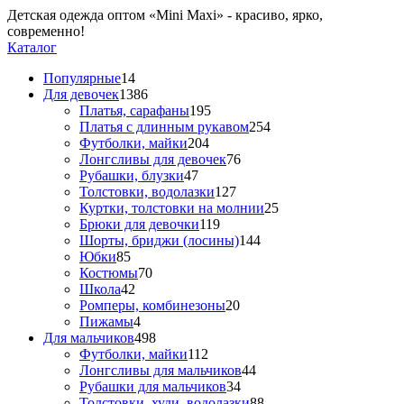
Детская одежда оптом «Mini Maxi» - красиво, ярко,
современно!
Каталог
Популярные
14
Для девочек
1386
Платья, сарафаны
195
Платья с длинным рукавом
254
Футболки, майки
204
Лонгсливы для девочек
76
Рубашки, блузки
47
Толстовки, водолазки
127
Куртки, толстовки на молнии
25
Брюки для девочки
119
Шорты, бриджи (лосины)
144
Юбки
85
Костюмы
70
Школа
42
Ромперы, комбинезоны
20
Пижамы
4
Для мальчиков
498
Футболки, майки
112
Лонгсливы для мальчиков
44
Рубашки для мальчиков
34
Толстовки, худи, водолазки
88