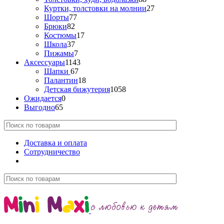
Куртки, толстовки на молнии
27
Шорты
77
Брюки
82
Костюмы
17
Школа
37
Пижамы
7
Аксессуары
1143
Шапки
67
Палантин
18
Детская бижутерия
1058
Ожидается
0
Выгодно
65
Доставка и оплата
Сотрудничество