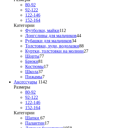
80-92
92-122
122-146
152-164
Категории
Футболки, майки
112
Лонгсливы для мальчиков
44
Рубашки для мальчиков
34
Толстовки, худи, водолазки
88
Куртки, толстовки на молнии
27
Шорты
77
Брюки
81
Костюмы
17
Школа
37
Пижамы
7
Аксессуары
1142
Размеры
80-92
92-122
122-146
152-164
Категории
Шапки
67
Палантин
17