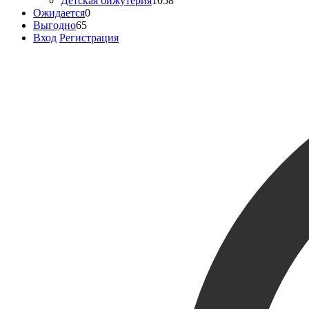
Детская бижутерия
1058
Ожидается
0
Выгодно
65
Вход
Регистрация