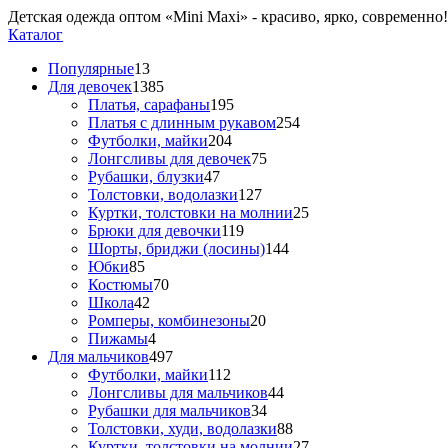
Детская одежда оптом «Mini Maxi» - красиво, ярко, современно!
Каталог
Популярные
13
Для девочек
1385
Платья, сарафаны
195
Платья с длинным рукавом
254
Футболки, майки
204
Лонгсливы для девочек
75
Рубашки, блузки
47
Толстовки, водолазки
127
Куртки, толстовки на молнии
25
Брюки для девочки
119
Шорты, бриджи (лосины)
144
Юбки
85
Костюмы
70
Школа
42
Ромперы, комбинезоны
20
Пижамы
4
Для мальчиков
497
Футболки, майки
112
Лонгсливы для мальчиков
44
Рубашки для мальчиков
34
Толстовки, худи, водолазки
88
Куртки, толстовки на молнии
27