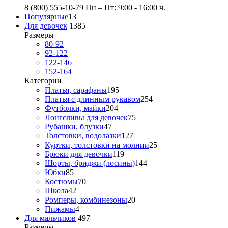
8 (800) 555-10-79
Пн – Пт: 9:00 - 16:00 ч.
Популярные
13
Для девочек
1385
Размеры
80-92
92-122
122-146
152-164
Категории
Платья, сарафаны
195
Платья с длинным рукавом
254
Футболки, майки
204
Лонгсливы для девочек
75
Рубашки, блузки
47
Толстовки, водолазки
127
Куртки, толстовки на молнии
25
Брюки для девочки
119
Шорты, бриджи (лосины)
144
Юбки
85
Костюмы
70
Школа
42
Ромперы, комбинезоны
20
Пижамы
4
Для мальчиков
497
Размеры