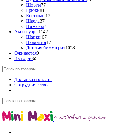
Шорты
77
Брюки
81
Костюмы
17
Школа
37
Пижамы
7
Аксессуары
1142
Шапки
67
Палантин
17
Детская бижутерия
1058
Ожидается
0
Выгодно
65
Доставка и оплата
Сотрудничество