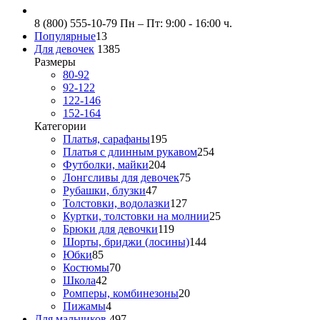
8 (800) 555-10-79
Пн – Пт: 9:00 - 16:00 ч.
Популярные
13
Для девочек
1385
Размеры
80-92
92-122
122-146
152-164
Категории
Платья, сарафаны
195
Платья с длинным рукавом
254
Футболки, майки
204
Лонгсливы для девочек
75
Рубашки, блузки
47
Толстовки, водолазки
127
Куртки, толстовки на молнии
25
Брюки для девочки
119
Шорты, бриджи (лосины)
144
Юбки
85
Костюмы
70
Школа
42
Ромперы, комбинезоны
20
Пижамы
4
Для мальчиков
497