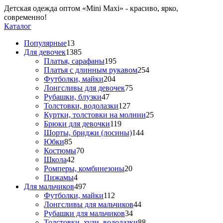
Детская одежда оптом «Mini Maxi» - красиво, ярко,
современно!
Каталог
Популярные
13
Для девочек
1385
Платья, сарафаны
195
Платья с длинным рукавом
254
Футболки, майки
204
Лонгсливы для девочек
75
Рубашки, блузки
47
Толстовки, водолазки
127
Куртки, толстовки на молнии
25
Брюки для девочки
119
Шорты, бриджи (лосины)
144
Юбки
85
Костюмы
70
Школа
42
Ромперы, комбинезоны
20
Пижамы
4
Для мальчиков
497
Футболки, майки
112
Лонгсливы для мальчиков
44
Рубашки для мальчиков
34
Толстовки, худи, водолазки
88