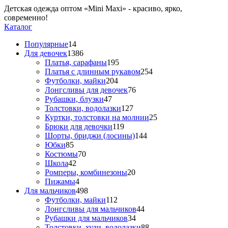
Детская одежда оптом «Mini Maxi» - красиво, ярко,
современно!
Каталог
Популярные
14
Для девочек
1386
Платья, сарафаны
195
Платья с длинным рукавом
254
Футболки, майки
204
Лонгсливы для девочек
76
Рубашки, блузки
47
Толстовки, водолазки
127
Куртки, толстовки на молнии
25
Брюки для девочки
119
Шорты, бриджи (лосины)
144
Юбки
85
Костюмы
70
Школа
42
Ромперы, комбинезоны
20
Пижамы
4
Для мальчиков
498
Футболки, майки
112
Лонгсливы для мальчиков
44
Рубашки для мальчиков
34
Толстовки, худи, водолазки
88