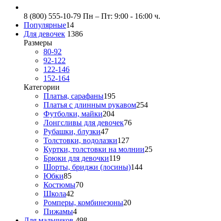
8 (800) 555-10-79
Пн – Пт: 9:00 - 16:00 ч.
Популярные
14
Для девочек
1386
Размеры
80-92
92-122
122-146
152-164
Категории
Платья, сарафаны
195
Платья с длинным рукавом
254
Футболки, майки
204
Лонгсливы для девочек
76
Рубашки, блузки
47
Толстовки, водолазки
127
Куртки, толстовки на молнии
25
Брюки для девочки
119
Шорты, бриджи (лосины)
144
Юбки
85
Костюмы
70
Школа
42
Ромперы, комбинезоны
20
Пижамы
4
Для мальчиков
498