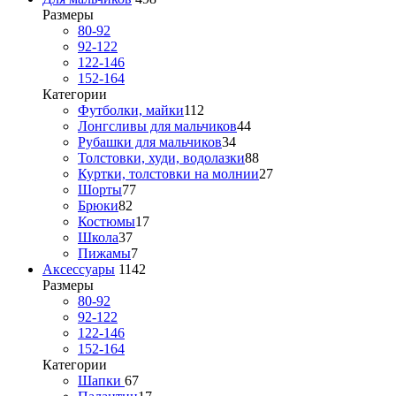
Размеры
80-92
92-122
122-146
152-164
Категории
Футболки, майки
112
Лонгсливы для мальчиков
44
Рубашки для мальчиков
34
Толстовки, худи, водолазки
88
Куртки, толстовки на молнии
27
Шорты
77
Брюки
82
Костюмы
17
Школа
37
Пижамы
7
Аксессуары
1142
Размеры
80-92
92-122
122-146
152-164
Категории
Шапки
67