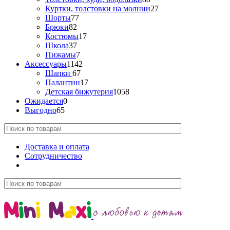
Куртки, толстовки на молнии
27
Шорты
77
Брюки
82
Костюмы
17
Школа
37
Пижамы
7
Аксессуары
1142
Шапки
67
Палантин
17
Детская бижутерия
1058
Ожидается
0
Выгодно
65
Доставка и оплата
Сотрудничество